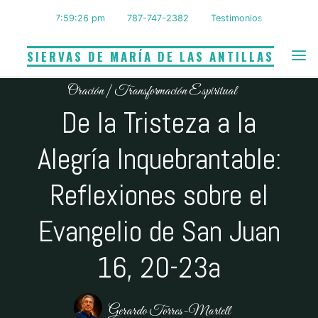
Saltar
7:59:27 pm
787-747-2382
Testimonios
al
contenido
SIERVAS DE MARÍA DE LAS ANTILLAS
Oración
|
Transformación Espiritual
De la Tristeza a la
Alegría Inquebrantable:
Reflexiones sobre el
Evangelio de San Juan
16, 20-23a
Gerardo Torres-Martell