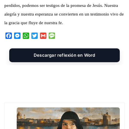
perdidos, podemos ser testigos de la promesa de Jesús. Nuestra
alegría y nuestra esperanza se convierten en un testimonio vivo de
la gracia que fluye de nuestra fe.
F
M
W
T
G
M
a
e
h
w
m
e
c
s
a
i
a
s
e
s
t
t
i
s
Descargar reflexión en Word
b
e
s
t
l
a
o
n
A
e
g
o
g
p
r
e
k
e
p
r