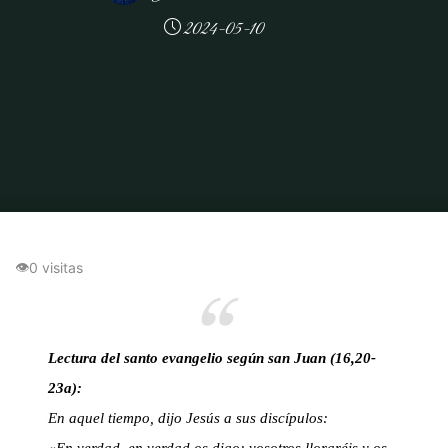
2024-05-10
Inicio
Oración
De la Tristeza a la Alegría Inquebrantable: Reflexiones
sobre el Evangelio de San Juan 16, 20-23a
👁
0 visitas
Lectura del santo evangelio según san Juan (16,20-
23a):
En aquel tiempo, dijo Jesús a sus discípulos: