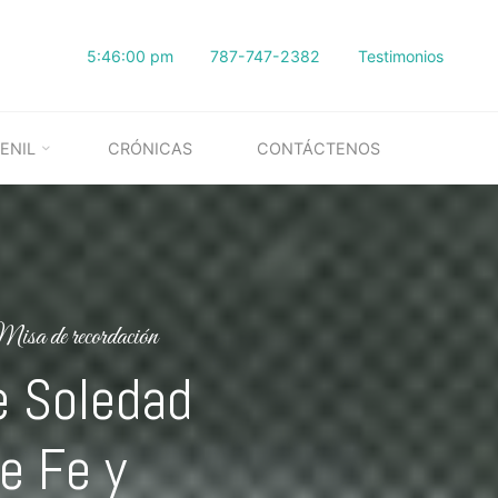
5:46:01 pm
787-747-2382
Testimonios
ENIL
CRÓNICAS
CONTÁCTENOS
isa de recordación
e Soledad
e Fe y