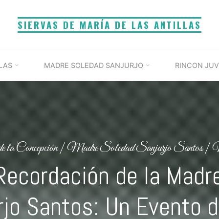
SIERVAS DE MARÍA DE LAS ANTILLAS
LAS
MADRE SOLEDAD SANJURJO
RINCON JUV
e la Concepción
|
Madre Soledad Sanjurjo Santos
|
M
Recordación de la Madr
rjo Santos: Un Evento d