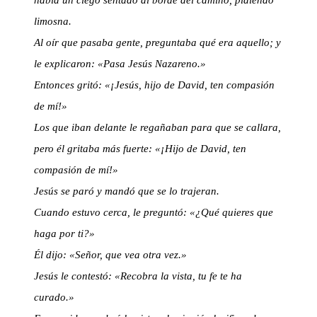
había un ciego sentado al borde del camino, pidiendo
limosna.
Al oír que pasaba gente, preguntaba qué era aquello; y
le explicaron: «Pasa Jesús Nazareno.»
Entonces gritó: «¡Jesús, hijo de David, ten compasión
de mí!»
Los que iban delante le regañaban para que se callara,
pero él gritaba más fuerte: «¡Hijo de David, ten
compasión de mí!»
Jesús se paró y mandó que se lo trajeran.
Cuando estuvo cerca, le preguntó: «¿Qué quieres que
haga por ti?»
Él dijo: «Señor, que vea otra vez.»
Jesús le contestó: «Recobra la vista, tu fe te ha
curado.»