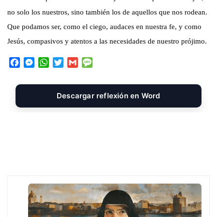
no solo los nuestros, sino también los de aquellos que nos rodean.
Que podamos ser, como el ciego, audaces en nuestra fe, y como
Jesús, compasivos y atentos a las necesidades de nuestro prójimo.
F
M
W
T
G
M
a
e
h
w
m
e
c
s
a
i
a
s
e
s
t
t
i
s
Descargar reflexión en Word
b
e
s
t
l
a
o
n
A
e
g
o
g
p
r
e
k
e
p
r