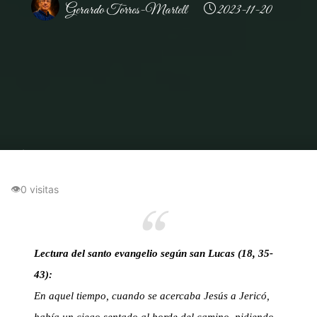
Gerardo Torres-Martell
2023-11-20
Inicio
Uncategorized
La Fe que Abre los Ojos: Reflexiones sobre la
Perseverancia y la Gracia en Lucas 18:35-43
👁
0 visitas
Lectura del santo evangelio según san Lucas (18, 35-
43):
En aquel tiempo, cuando se acercaba Jesús a Jericó,