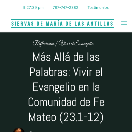
Saltar
9:27:40 pm
787-747-2382
Testimonios
al
contenido
SIERVAS DE MARÍA DE LAS ANTILLAS
Reflexiones
|
Vivir el Evangelio
Más Allá de las
Palabras: Vivir el
Evangelio en la
Comunidad de Fe
Mateo (23,1-12)