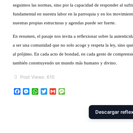
seguimos las normas, sino por la capacidad de responder al sufr
fundamental en nuestra labor en la parroquia y en los movimient
nuestras propias estructuras y agendas puede ser fuerte.
En resumen, el pasaje nos invita a reflexionar sobre la autentici
a ser una comunidad que no solo acoge y respeta la ley, sino que
al prójimo. En cada acto de bondad, en cada gesto de comprensió
también construyendo un mundo más humano y divino.
Post Views:
610
F
M
W
T
G
M
a
e
h
w
m
e
c
s
a
i
a
s
e
s
t
t
i
s
Descargar refle
b
e
s
t
l
a
o
n
A
e
g
o
g
p
r
e