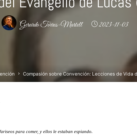
del Evangelio de Lucas
Gerardo Torres-Martell
2023-11-03
ención
Compasión sobre Convención: Lecciones de Vida de
ariseos para comer, y ellos le estaban espiando.