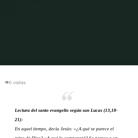
Inicio
Levadura en la masa
Levadura en la masa: Ser agentes de cambio
en el mundo
👁
0 visitas
Lectura del santo evangelio según san Lucas (13,18-
21):
En aquel tiempo, decía Jesús: «¿A qué se parece el