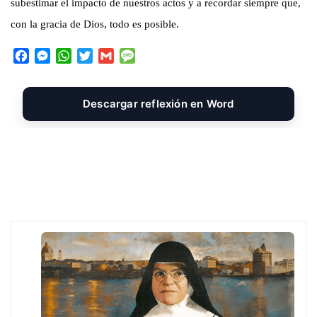
subestimar el impacto de nuestros actos y a recordar siempre que,
con la gracia de Dios, todo es posible.
F
M
W
T
G
M
a
e
h
w
m
e
c
s
a
i
a
s
e
s
t
t
i
s
Descargar reflexión en Word
b
e
s
t
l
a
o
n
A
e
g
o
g
p
r
e
k
e
p
r