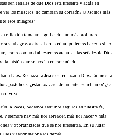
Estas son señales de que Dios está presente y actúa en
de ver los milagros, no cambian su corazón? O ¿somos más
isto esos milagros?
esta reflexión toma un significado aún más profundo.
a y sus milagros a otros. Pero, ¿cómo podemos hacerlo si no
que, como comunidad, estemos atentos a las señales de Dios
abo la misión que se nos ha encomendado.
char a Dios. Rechazar a Jesús es rechazar a Dios. En nuestra
entos apostólicos, ¿estamos verdaderamente escuchando? ¿O
ír su voz?
rnaún. A veces, podemos sentirnos seguros en nuestra fe,
je, y siempre hay más por aprender, más por hacer y más
ones y oportunidades que se nos presentan. En su lugar,
Dios y servir mejor a los demás.