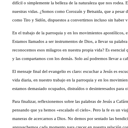
difícil o simplemente la belleza de la naturaleza que nos rodea. 
nuestras vidas. ¿Somos como Corozaín y Betsaida, que a pesar 
como Tiro y Sidón, dispuestos a convertirnos incluso sin haber v
En el trabajo de la parroquia y en los movimientos apostólicos, 
Estamos llamados a ser instrumentos de Dios, a llevar su palabr
reconocemos esos milagros en nuestra propia vida? Es esencial 
y las compartamos con los demás. Solo así podremos llevar a c
El mensaje final del evangelio es claro: escuchar a Jesús es escu
vida diaria, en nuestro trabajo en la parroquia y en los movimi
estamos demasiado ocupados, distraídos o desinteresados para o
Para finalizar, reflexionemos sobre las palabras de Jesús a Cafá
pensando que ya hemos «escalado el cielo». Pero la fe es un via
maneras de acercarnos a Dios. No demos por sentado las bendici
aprovechemos cada momento para crecer en nuestra relación con 