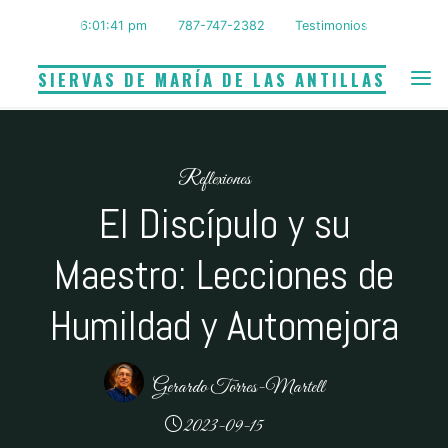
Saltar
6:01:42 pm
787-747-2382
Testimonios
al
contenido
SIERVAS DE MARÍA DE LAS ANTILLAS
Reflexiones
El Discípulo y su
Maestro: Lecciones de
Humildad y Automejora
Gerardo Torres-Martell
2023-09-15