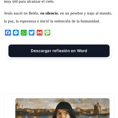
muy útil para alcanzar el cielo.
Jesús nació en Belén,
en silencio
, en un pesebre y trajo al mundo,
la paz, la esperanza e inició la redención de la humanidad.
F
M
W
T
G
M
a
e
h
w
m
e
c
s
a
i
a
s
e
s
t
t
i
s
Descargar reflexión en Word
b
e
s
t
l
a
o
n
A
e
g
o
g
p
r
e
k
e
p
r