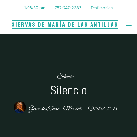
Saltar
1:08:31 pm
787-747-2382
Testimonios
al
contenido
SIERVAS DE MARÍA DE LAS ANTILLAS
Silencio
Silencio
Gerardo Torres-Martell
2022-12-18