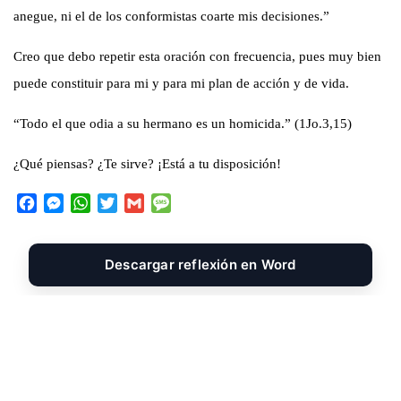
anegue, ni el de los conformistas coarte mis decisiones.”
Creo que debo repetir esta oración con frecuencia, pues muy bien
puede constituir para mi y para mi plan de acción y de vida.
“Todo el que odia a su hermano es un homicida.” (1Jo.3,15)
¿Qué piensas? ¿Te sirve? ¡Está a tu disposición!
F
M
W
T
G
M
a
e
h
w
m
e
c
s
a
i
a
s
e
s
t
t
i
s
Descargar reflexión en Word
b
e
s
t
l
a
o
n
A
e
g
o
g
p
r
e
k
e
p
r