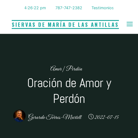
Saltar
4:26:22 pm
787-747-2382
Testimonios
al
contenido
SIERVAS DE MARÍA DE LAS ANTILLAS
Amor
|
Perdón
Oración de Amor y
Perdón
Gerardo Torres-Martell
2022-07-15