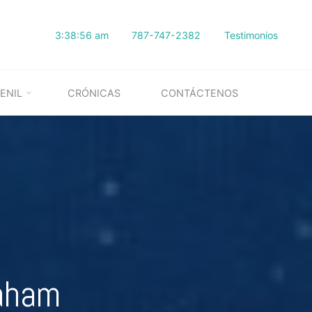
3:38:57 am
787-747-2382
Testimonios
ENIL
CRÓNICAS
CONTÁCTENOS
raham