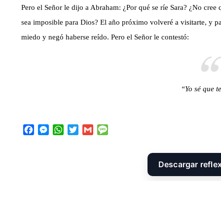
Pero el Señor le dijo a Abraham: ¿Por qué se ríe Sara? ¿No cree
sea imposible para Dios? El año próximo volveré a visitarte, y pa
miedo y negó haberse reído. Pero el Señor le contestó:
“Yo sé que te
F
M
W
T
G
M
a
e
h
w
m
e
c
s
a
i
a
s
e
s
t
t
i
s
Descargar refle
b
e
s
t
l
a
o
n
A
e
g
o
g
p
r
e
k
e
p
r