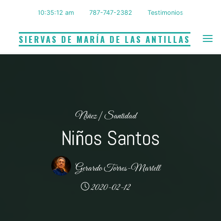
Saltar
10:35:13 am
787-747-2382
Testimonios
al
contenido
SIERVAS DE MARÍA DE LAS ANTILLAS
Niñez
|
Santidad
Niños Santos
Gerardo Torres-Martell
2020-02-12