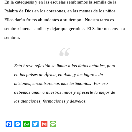
En la catequesis y en las escuelas sembramos la semilla de la
Palabra de Dios en los corazones, en las mentes de los niños.
Ellos darán frutos abundantes a su tiempo. Nuestra tarea es
sembrar buena semilla y dejar que germine. El Señor nos envía a
sembrar.
Esta breve reflexión se limita a los datos actuales, pero
en los países de África, en Asia, y los lugares de
misiones, encontraremos mas testimonios. Por eso
debemos amar a nuestros niños y ofrecerle la mejor de
las atenciones, formaciones y desvelos.
F
M
W
T
G
M
a
e
h
w
m
e