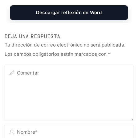
c
s
a
i
a
s
e
s
t
t
i
s
Descargar reflexión en Word
b
e
s
t
l
a
o
n
A
e
g
o
g
p
r
e
DEJA UNA RESPUESTA
k
e
p
Tu dirección de correo electrónico no será publicada.
r
Los campos obligatorios están marcados con
*