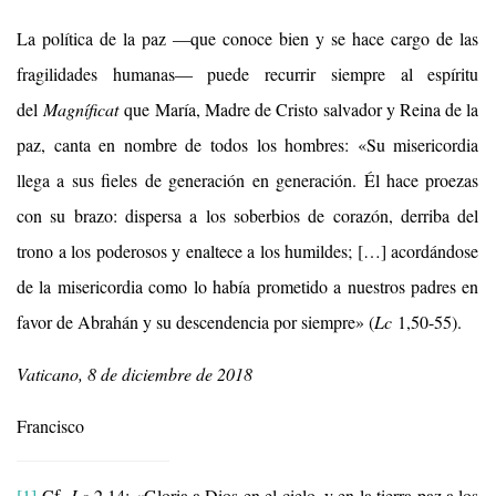
La política de la paz ―que conoce bien y se hace cargo de las
fragilidades humanas― puede recurrir siempre al espíritu
del
Magníficat
que María, Madre de Cristo salvador y Reina de la
paz, canta en nombre de todos los hombres: «Su misericordia
llega a sus fieles de generación en generación. Él hace proezas
con su brazo: dispersa a los soberbios de corazón, derriba del
trono a los poderosos y enaltece a los humildes; […] acordándose
de la misericordia como lo había prometido a nuestros padres en
favor de Abrahán y su descendencia por siempre» (
Lc
1,50-55).
Vaticano, 8 de diciembre de 2018
Francisco
[1]
Cf.
Lc
2,14: «Gloria a Dios en el cielo, y en la tierra paz a los