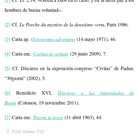
hombres de buena voluntad».
[2]
Cf.
Le Porche du mystère de la deuxième vertu
, París 1986.
[3]
Carta ap.
Octogesima adveniens
(14 mayo 1971), 46.
[4]
Carta enc.
Caritas in veritate
(29 junio 2009), 7.
[5]
Cf. Discurso en la exposición-congreso “Civitas” de Padua:
“30giorni” (2002), 5.
[6]
Benedicto XVI,
Discurso a las Autoridades de
Benín
(Cotonou, 19 noviembre 2011).
[7]
Carta enc.
Pacem in terris
(11 abril 1963), 44.
Post Views:
722